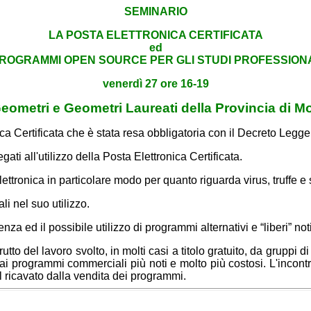
SEMINARIO
LA POSTA ELETTRONICA CERTIFICATA
ed
PROGRAMMI OPEN SOURCE PER GLI STUDI PROFESSION
venerdì 27 ore 16-19
Geometri e Geometri Laureati della Provincia di M
nica Certificata che è stata resa obbligatoria con il Decreto Legg
gati all'utilizzo della Posta Elettronica Certificata.
 elettronica in particolare modo per quanto riguarda virus, truffe e
i nel suo utilizzo.
enza ed il possibile utilizzo di programmi alternativi e “liberi” n
utto del lavoro svolto, in molti casi a titolo gratuito, da grupp
i programmi commerciali più noti e molto più costosi. L'incontro 
 ricavato dalla vendita dei programmi.