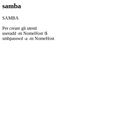
samba
SAMBA
Per creare gli utenti
useradd -m NomeHost \$
smbpasswd -a -m NomeHost