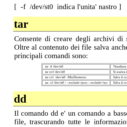
[ -f /dev/st0 indica l'unita' nastro ]
tar
Consente di creare degli archivi di s
Oltre al contenuto dei file salva anche
principali comandi sono:
tar tf /dev/st0
Visualizza 
tar xvf /dev/st0
Si scarica 
tar cvf /dev/st0 /MioDirettorio
Salva il c
tar -cf /dev/st0 / --exclude=/proc --exclude=/sys
Salva il co
dd
Il comando dd e' un comando a basso 
file, trascurando tutte le informazio