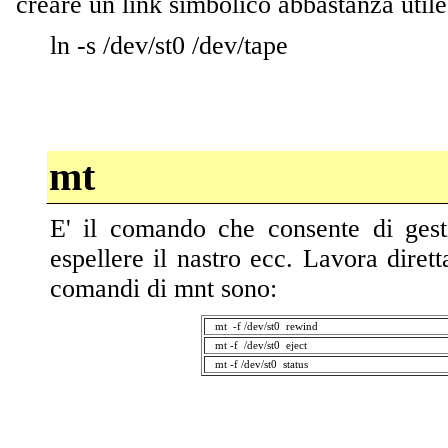
creare un link simbolico abbastanza utile
ln -s /dev/st0 /dev/tape
mt
E' il comando che consente di gesti
espellere il nastro ecc. Lavora dirett
comandi di mnt sono:
mt -f /dev/st0 rewind
mt -f /dev/st0 eject
mt -f /dev/st0 status