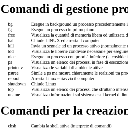
Comandi di gestione pro
bg
Esegue in background un processo precedentemente in
fg
Esegue un processo in primo piano
free
Visualizza la quantità di memoria libera ed utilizzata d
halt
Chiude LINUX ed arresta il computer
kill
Invia un segnale ad un processo attivo (normalmente u
ldd
Visualizza le librerie condivise necessarie per esegu
nice
Esegue un processo con priorità inferiore (la cosiddetta
ps
Visualizza un elenco dei processi in fase di esecuzion
printenv
Visualizza le variabili di ambiente attive
pstree
Simile a ps ma mostra chiaramente le realzioni tra proc
reboot
Arresta Linux e riavvia il computer
shutdown
Chiude Linux
top
Visulaizza un elenco dei processi che sfruttano inte
uname
Visualizza informazioni sul sistema e sul kernel di lin
Comandi per la creazion
chsh
Cambia la shell attiva (interprete di comandi)