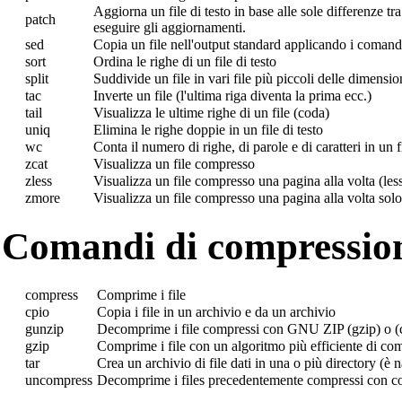
Aggiorna un file di testo in base alle sole differenze tr
patch
eseguire gli aggiornamenti.
sed
Copia un file nell'output standard applicando i comandi
sort
Ordina le righe di un file di testo
split
Suddivide un file in vari file più piccoli delle dimension
tac
Inverte un file (l'ultima riga diventa la prima ecc.)
tail
Visualizza le ultime righe di un file (coda)
uniq
Elimina le righe doppie in un file di testo
wc
Conta il numero di righe, di parole e di caratteri in un fi
zcat
Visualizza un file compresso
zless
Visualizza un file compresso una pagina alla volta (les
zmore
Visualizza un file compresso una pagina alla volta solo
Comandi di compression
compress
Comprime i file
cpio
Copia i file in un archivio e da un archivio
gunzip
Decomprime i file compressi con GNU ZIP (gzip) o (
gzip
Comprime i file con un algoritmo più efficiente di co
tar
Crea un archivio di file dati in una o più directory (è na
uncompress
Decomprime i files precedentemente compressi con c