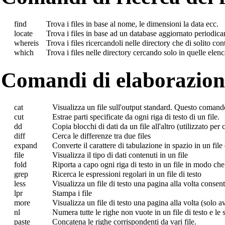
find
Trova i files in base al nome, le dimensioni la data ecc.
locate
Trova i files in base ad un database aggiornato periodic
whereis
Trova i files ricercandoli nelle directory che di solito cont
which
Trova i files nelle directory cercando solo in quelle ele
Comandi di elaborazione
cat
Visualizza un file sull'output standard. Questo comando 
cut
Estrae parti specificate da ogni riga di testo di un file.
dd
Copia blocchi di dati da un file all'altro (utilizzato per 
diff
Cerca le differenze tra due files
expand
Converte il carattere di tabulazione in spazio in un file 
file
Visualizza il tipo di dati contenuti in un file
fold
Riporta a capo ogni riga di testo in un file in modo che
grep
Ricerca le espressioni regolari in un file di testo
less
Visualizza un file di testo una pagina alla volta conse
lpr
Stampa i file
more
Visualizza un file di testo una pagina alla volta (solo av
nl
Numera tutte le righe non vuote in un file di testo e le
paste
Concatena le righe corrispondenti da vari file.