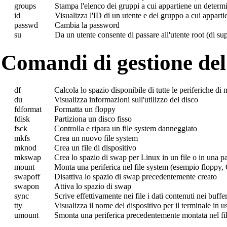
groups
Stampa l'elenco dei gruppi a cui appartiene un determ
id
Visualizza l'ID di un utente e del gruppo a cui appart
passwd
Cambia la password
su
Da un utente consente di passare all'utente root (di su
Comandi di gestione del
df
Calcola lo spazio disponibile di tutte le periferiche d
du
Visualizza informazioni sull'utilizzo del disco
fdformat
Formatta un floppy
fdisk
Partiziona un disco fisso
fsck
Controlla e ripara un file system danneggiato
mkfs
Crea un nuovo file system
mknod
Crea un file di dispositivo
mkswap
Crea lo spazio di swap per Linux in un file o in una pa
mount
Monta una periferica nel file system (esempio floppy
swapoff
Disattiva lo spazio di swap precedentemente creato
swapon
Attiva lo spazio di swap
sync
Scrive effettivamente nei file i dati contenuti nei buffe
tty
Visualizza il nome del dispositivo per il terminale in u
umount
Smonta una periferica precedentemente montata nel fi